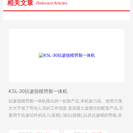
相关文章
Relevant Articles
KSL-30抗渗脱模劈裂一体机
抗渗脱模劈裂一体机推出的一款新产品,本机效力高、使用方便,
大大节省了劳动人员的工作强度.是混凝土渗透仪的配套产品,主
要用于抗渗试件的压入(装模),顶出(脱模),以及抗渗模的劈裂,采
用液压控制系统,能较为轻便的完成抗渗脱模、装模、抗渗劈裂
等程序,结构合理,寿命长,使用方便